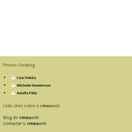
Photos Crediting
Lisa Hobbs
Micheile Henderson
Adolfo Félix
Links úteis sobre o e
meu
web
Blog do e
meu
web
Contactar o e
meu
web