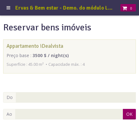
Ervas & Bem estar - Demo. do módulo Loja
0
Reservar bens imóveis
Appartamento iDealvista
Preço base :
3500 $ / night(s)
Superfície : 45.00 m²
Capacidade máx. : 4
Do
Ao
OK